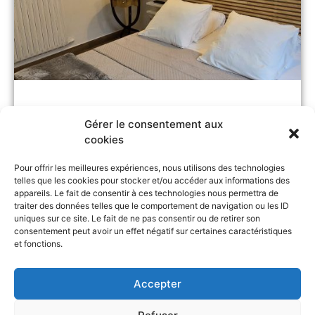
Chambre Familiale
Gérer le consentement aux
cookies
2 lits simples et 1 lit doucble
23m²
Pour offrir les meilleures expériences, nous utilisons des technologies
4 adultes
telles que les cookies pour stocker et/ou accéder aux informations des
appareils. Le fait de consentir à ces technologies nous permettra de
traiter des données telles que le comportement de navigation ou les ID
TARIFS DE LA CHAMBRE
uniques sur ce site. Le fait de ne pas consentir ou de retirer son
consentement peut avoir un effet négatif sur certaines caractéristiques
Prix ente 180€ et 320€
et fonctions.
Réserver
Accepter